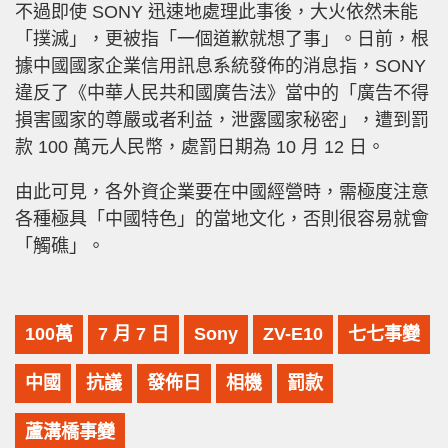
不過即使 SONY 迅速地處理此事後，大火依然未能
「撲滅」，更被指「一個道歉就想了事」。日前，根
據中國國家企業信用訊息系統發佈的消息指，SONY
違反了《中華人民共和國廣告法》當中的「廣告不得
損害國家的尊嚴或者利益，泄露國家秘密」，遭到罰
款 100 萬元人民幣，處罰日期為 10 月 12 日。
由此可見，各外資企業要在中國經營時，需極度注意
各種極具「中國特色」的當地文化，否則很容易就會
「觸礁」。
100萬
7 月 7 日
Sony
ZV-E10
七七事變
中國
抗議
發佈日
相機
罰款
蘆溝橋事變