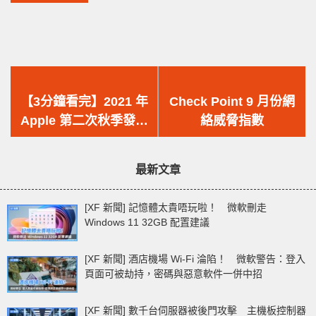
上
下
一
一
【3分鐘看完】2021 年
Check Point 9 月份網
篇
篇
Apple 第二次秋季發佈
絡威脅指數
文
文
會重點速報 – Apple
章：
章：
Event 推出全新 14″
最新文章
16″ MacBook Pro、
AirPods 3、HomePod
[XF 新聞] 記憶體太貴唔玩啦！ 微軟刪走
mini、M1 Pro / M1
Windows 11 32GB 配置建議
MAX 晶片、Apple
Music 服務
[XF 新聞] 酒店機場 Wi-Fi 淪陷！ 微軟警告：登入
頁面可被劫持，密碼與惡意軟件一併中招
[XF 新聞] 數千台伺服器被後門攻擊 主機板控制器