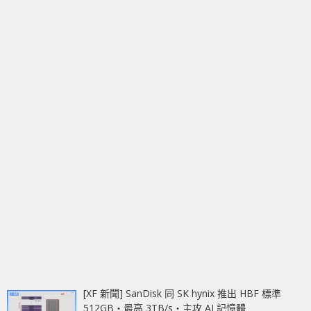
[XF 新聞] SanDisk 同 SK hynix 推出 HBF 標準
512GB‧最高 3TB/s‧主攻 AI 記憶體