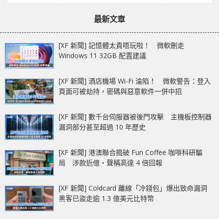
最新文章
[XF 新聞] 記憶體太貴唔玩啦！ 微軟刪走
Windows 11 32GB 配置建議
[XF 新聞] 酒店機場 Wi-Fi 淪陷！ 微軟警告：登入
頁面可被劫持，密碼與惡意軟件一併中招
[XF 新聞] 數千台伺服器被後門攻擊 主機板控制器
漏洞部分甚至超過 10 年歷史
[XF 新聞] 港澳聯合搗破 Fun Coffee 咖啡科研騙
局 涉款近億‧聲稱高達 4 倍回報
[XF 新聞] Coldcard 離線「冷錢包」爆出致命漏洞
黑客已盜走逾 1.3 億美元比特幣