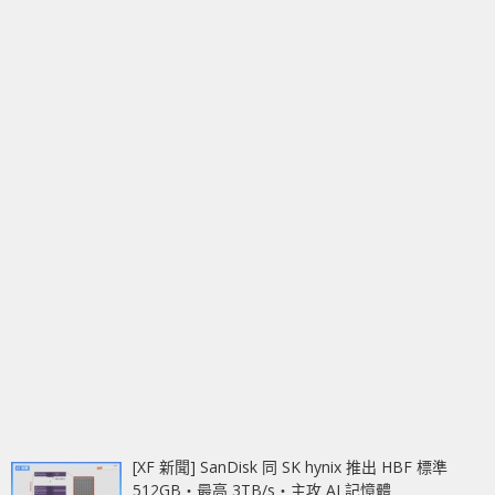
[XF 新聞] SanDisk 同 SK hynix 推出 HBF 標準
512GB‧最高 3TB/s‧主攻 AI 記憶體