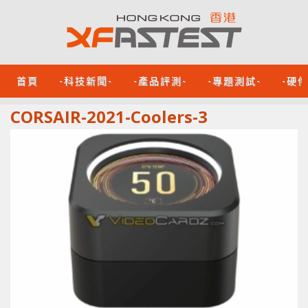
首頁
-科技新聞-
-產品評測-
-專題測試-
-硬
CORSAIR-2021-Coolers-3