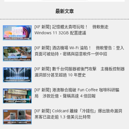
最新文章
[XF 新聞] 記憶體太貴唔玩啦！ 微軟刪走
Windows 11 32GB 配置建議
[XF 新聞] 酒店機場 Wi-Fi 淪陷！ 微軟警告：登入
頁面可被劫持，密碼與惡意軟件一併中招
[XF 新聞] 數千台伺服器被後門攻擊 主機板控制器
漏洞部分甚至超過 10 年歷史
[XF 新聞] 港澳聯合搗破 Fun Coffee 咖啡科研騙
局 涉款近億‧聲稱高達 4 倍回報
[XF 新聞] Coldcard 離線「冷錢包」爆出致命漏洞
黑客已盜走逾 1.3 億美元比特幣