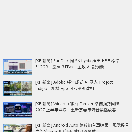
[XF 新聞] SanDisk 同 SK hynix 推出 HBF 標準
512GB‧最高 3TB/s‧主攻 AI 記憶體
[XF 新聞] Adobe 將生成式 AI 塞入 Project
Indigo 相機 App 可即影即改相
[XF 新聞] Winamp 夥拍 Deezer 準備強勢回歸
2027 上半年登場‧重新定義串流音樂播放器
[XF 新聞] Android Auto 終於加入車速表 現階段只
向部分 beta 用戶同少數地區開放