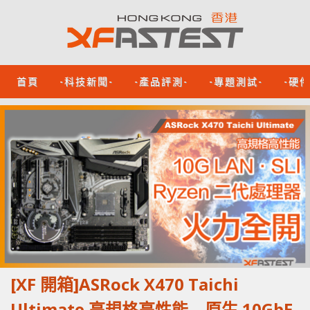
首頁
-科技新聞-
-產品評測-
-專題測試-
-硬
[XF 開箱]ASRock X470 Taichi
Ultimate 高規格高性能 原生 10GbE