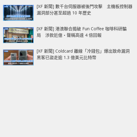
[XF 新聞] 數千台伺服器被後門攻擊 主機板控制器
漏洞部分甚至超過 10 年歷史
[XF 新聞] 港澳聯合搗破 Fun Coffee 咖啡科研騙
局 涉款近億‧聲稱高達 4 倍回報
[XF 新聞] Coldcard 離線「冷錢包」爆出致命漏洞
黑客已盜走逾 1.3 億美元比特幣