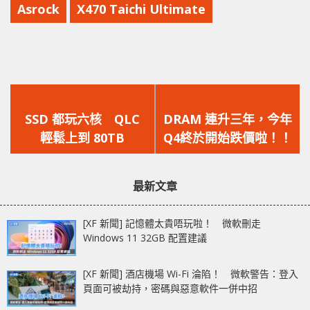
Asrock
X470 Taichi Ultimate
上
下
一
一
SSD 都玩六核 QLC
DRAM 連升三年，今年
篇
篇
輕鬆上到 80TB
Q4終於開始跌價啦！！
文
文
章：
章：
最新文章
[XF 新聞] 記憶體太貴唔玩啦！ 微軟刪走
Windows 11 32GB 配置建議
[XF 新聞] 酒店機場 Wi-Fi 淪陷！ 微軟警告：登入
頁面可被劫持，密碼與惡意軟件一併中招