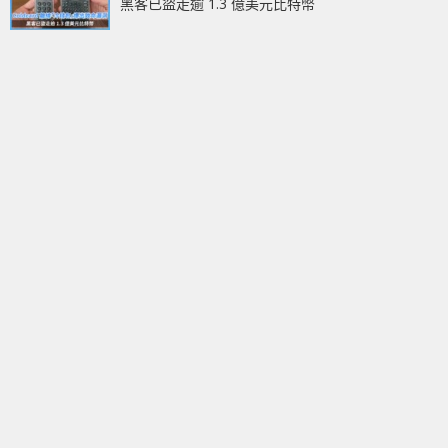
黑客已盜走逾 1.3 億美元比特幣