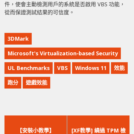
件，使會主動檢測用戶的系統是否啟用 VBS 功能，
從而保證測試結果的可信度。
3DMark
Microsoft's Virtualization-based Security
UL Benchmarks
VBS
Windows 11
效能
跑分
遊戲效能
上
下
一
一
【安裝小教學】
[XF教學] 繞過 TPM 檢