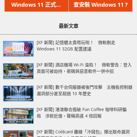
篇
篇
Windows 11 正式版
查安裝 Windows 11 ?
文
文
ISO 檔開放下載，有興
章：
章：
趣用家已可免費升級
最新文章
[XF 新聞] 記憶體太貴唔玩啦！ 微軟刪走
Windows 11 32GB 配置建議
[XF 新聞] 酒店機場 Wi-Fi 淪陷！ 微軟警告：登入
頁面可被劫持，密碼與惡意軟件一併中招
[XF 新聞] 數千台伺服器被後門攻擊 主機板控制器
漏洞部分甚至超過 10 年歷史
[XF 新聞] 港澳聯合搗破 Fun Coffee 咖啡科研騙
局 涉款近億‧聲稱高達 4 倍回報
[XF 新聞] Coldcard 離線「冷錢包」爆出致命漏洞