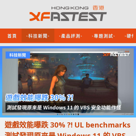
首頁
-科技新聞-
-產品評測-
-專題測試-
-硬
遊戲效能曝跌 30% ?! UL benchmarks
測試發現原來是 Windows 11 的 VBS