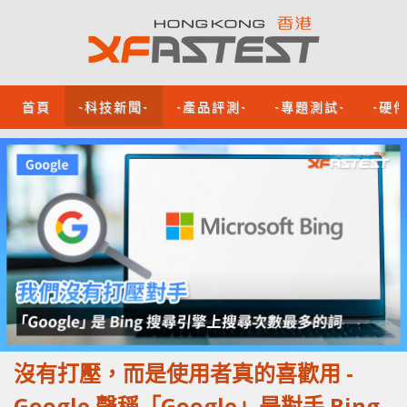
首頁
-科技新聞-
-產品評測-
-專題測試-
-硬
沒有打壓，而是使用者真的喜歡用 -
Google 聲稱「Google」是對手 Bing