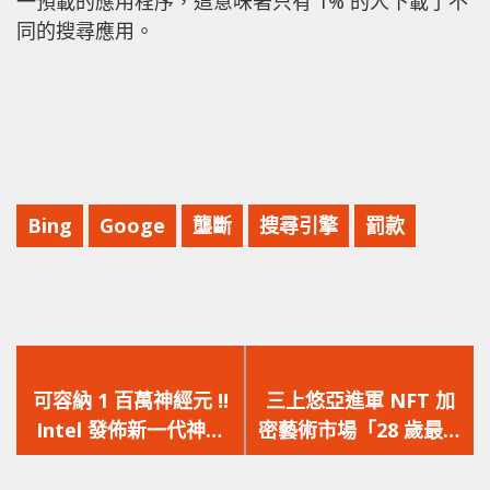
一預載的應用程序，這意味著只有 1% 的人下載了不
同的搜尋應用。
Bing
Googe
壟斷
搜尋引擎
罰款
上
下
一
一
可容納 1 百萬神經元 !!
三上悠亞進軍 NFT 加
篇
篇
Intel 發佈新一代神經
密藝術市場「28 歲最後
文
文
形態晶片 Loihi 2
一夜」拍賣活動
章：
章：