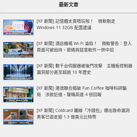
最新文章
[XF 新聞] 記憶體太貴唔玩啦！ 微軟刪走
Windows 11 32GB 配置建議
[XF 新聞] 酒店機場 Wi-Fi 淪陷！ 微軟警告：登入
頁面可被劫持，密碼與惡意軟件一併中招
[XF 新聞] 數千台伺服器被後門攻擊 主機板控制器
漏洞部分甚至超過 10 年歷史
[XF 新聞] 港澳聯合搗破 Fun Coffee 咖啡科研騙
局 涉款近億‧聲稱高達 4 倍回報
[XF 新聞] Coldcard 離線「冷錢包」爆出致命漏洞
黑客已盜走逾 1.3 億美元比特幣