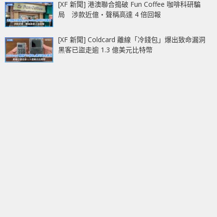
[XF 新聞] 港澳聯合搗破 Fun Coffee 咖啡科研騙
局 涉款近億‧聲稱高達 4 倍回報
[XF 新聞] Coldcard 離線「冷錢包」爆出致命漏洞
黑客已盜走逾 1.3 億美元比特幣