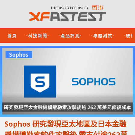
首頁
-科技新聞-
-產品評測-
-專題測試-
-硬
Sophos 研究發現亞太地區及日本金融
機構遭勒索軟件攻擊後 需支付逾262萬