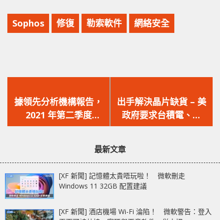
Sophos
修復
勒索軟件
網絡安全
上
下
一
一
據領先分析機構報告，
出手解決晶片缺貨 – 美
篇
篇
2021 年第二季度
政府要求台積電、三
文
文
NetApp 在亞太地區全
星、Intel 等半導體代
章：
章：
快閃記憶體儲存陣列和
工廠交出機密資料以解
最新文章
開放網絡領域的增長超
決問題
過市場同比增幅
[XF 新聞] 記憶體太貴唔玩啦！ 微軟刪走
Windows 11 32GB 配置建議
[XF 新聞] 酒店機場 Wi-Fi 淪陷！ 微軟警告：登入