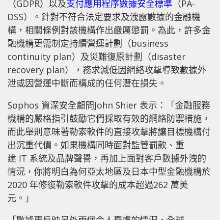
（GDPR）以及
支付應用程序數據安全標準
（PA-
DSS）。針對不符合法定要求及洩露數據的金融機
構，相關條例對該機構作出嚴厲懲罰。為此，許多金
融機構更需制定持續營運計劃（business
continuity plan）及災難復原計劃（disaster
recovery plan），務求減低因網絡攻擊導致數據外
泄或因營運中斷而構成的任何潛在損失。
Sophos 資深安全顧問John Shier 表示：「金融服務
機構的嚴格指引鼓勵它們採取有效的網絡防禦措施，
而此舉則意味著勒索軟件的直接攻擊將讓目標機構付
出沉重代價。如果機構同時面對監管罰款、重
建 IT 系統及品牌聲譽，再加上面對客戶數據外洩的
情況，你將明白為何亞太地區及日本中型金融機構於
2020 年修復勒索軟件攻擊的成本超過262 萬美
元。」