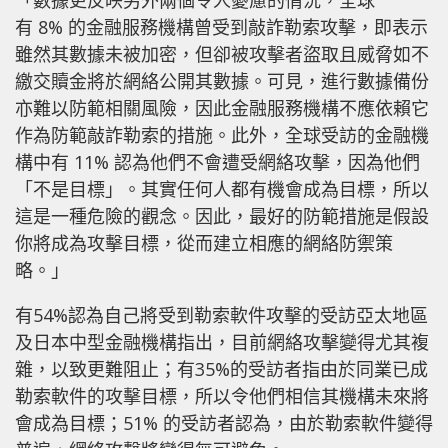
「數據更反映另外兩個令人憂慮的情況，全球
有 8% 的金融服務機構曾受到敲詐勒索攻擊，即表示
雖然其數據未被加密，但卻被攻擊者盜取且威脅如不
繳交贖金將於網絡公開其數據。可見，進行數據備份
亦難以防範相關風險，因此金融服務機構不應依賴它
作為防範敲詐勒索的措施。此外，全球受訪的金融機
構中有 11% 認為他們不會遭受網絡攻擊，因為他們
「不是目標」。其實任何人都有機會成為目標，所以
這是一種危險的觀念。因此，最好的防範措施是假設
你將成為攻擊目標，從而建立相應的網絡防禦策
略。」
有54%認為自己將受到勒索軟件攻擊的受訪亞太地區
及日本中型金融機構指出，目前網絡攻擊變得尤其複
雜，以致更難阻止；有35%的受訪者指由於同業已成
勒索軟件的攻擊目標，所以令他們相信其機構未來將
會成為目標；51% 的受訪者認為，由於勒索軟件變得