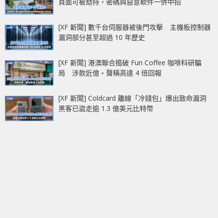
頁面可被劫持，密碼與惡意軟件一併中招
[XF 新聞] 數千台伺服器被後門攻擊 主機板控制器
漏洞部分甚至超過 10 年歷史
[XF 新聞] 港澳聯合搗破 Fun Coffee 咖啡科研騙
局 涉款近億‧聲稱高達 4 倍回報
[XF 新聞] Coldcard 離線「冷錢包」爆出致命漏洞
黑客已盜走逾 1.3 億美元比特幣