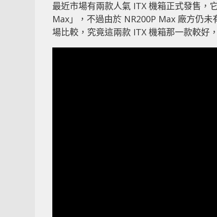
最近市場有兩款人氣 ITX 機箱正式發售，它們分別
Max」，不過由於 NR200P Max 廠方仍未有
場比較，究竟這兩款 ITX 機箱那一款較