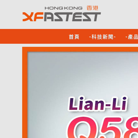
首頁
-科技新聞-
-產