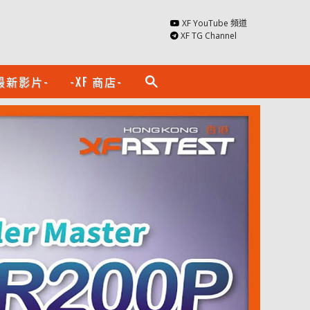
XF YouTube 頻道
XF TG Channel
最新影片-
-XF 商店-
search