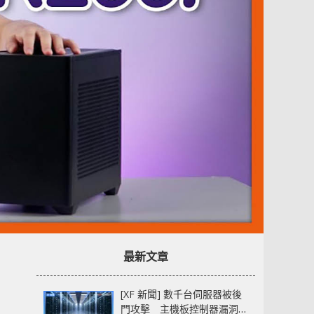
最新文章
[XF 新聞] 數千台伺服器被後
門攻擊 主機板控制器漏洞部