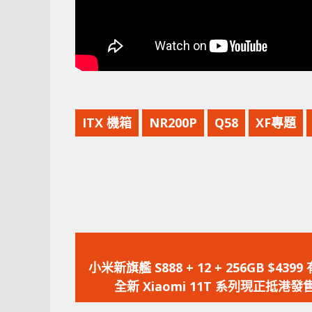
ITX 機箱
NR200P
Q58
XF專題
上
一
小米新旗艦 S888 + 12 + 256GB $4399 
篇
全新 Xiaomi 11T 系列現正抵港發
文