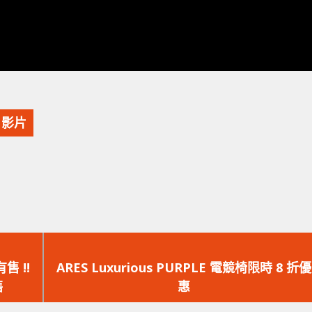
影片
下
一
有售 !!
ARES Luxurious PURPLE 電競椅限時 8 折優
篇
售
惠
文