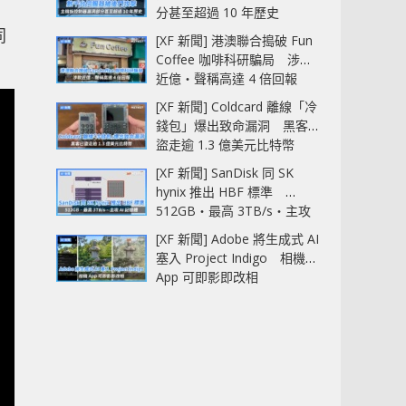
分甚至超過 10 年歷史
同
[XF 新聞] 港澳聯合搗破 Fun
Coffee 咖啡科研騙局 涉款
近億‧聲稱高達 4 倍回報
[XF 新聞] Coldcard 離線「冷
錢包」爆出致命漏洞 黑客已
盜走逾 1.3 億美元比特幣
[XF 新聞] SanDisk 同 SK
hynix 推出 HBF 標準
512GB‧最高 3TB/s‧主攻
AI 記憶體
[XF 新聞] Adobe 將生成式 AI
塞入 Project Indigo 相機
App 可即影即改相