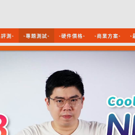
品評測-
-專題測試-
-硬件價格-
-商業方案-
-