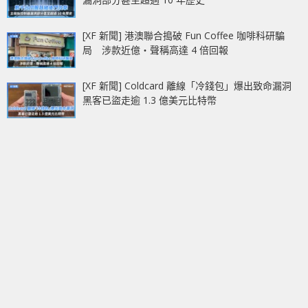
[XF 新聞] 港澳聯合搗破 Fun Coffee 咖啡科研騙
局 涉款近億‧聲稱高達 4 倍回報
[XF 新聞] Coldcard 離線「冷錢包」爆出致命漏洞
黑客已盜走逾 1.3 億美元比特幣