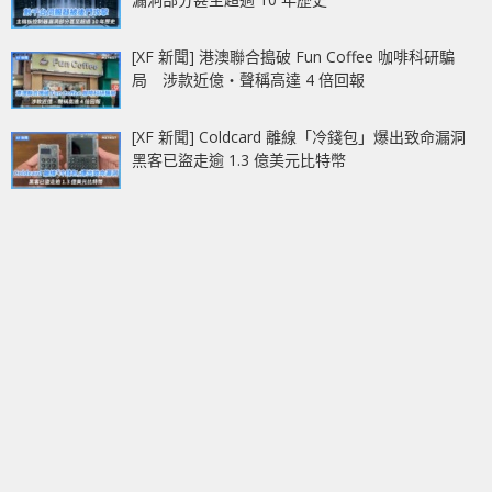
[XF 新聞] 港澳聯合搗破 Fun Coffee 咖啡科研騙
局 涉款近億‧聲稱高達 4 倍回報
[XF 新聞] Coldcard 離線「冷錢包」爆出致命漏洞
黑客已盜走逾 1.3 億美元比特幣