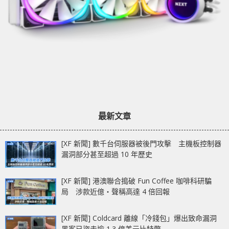
最新文章
[XF 新聞] 數千台伺服器被後門攻擊 主機板控制器
漏洞部分甚至超過 10 年歷史
[XF 新聞] 港澳聯合搗破 Fun Coffee 咖啡科研騙
局 涉款近億‧聲稱高達 4 倍回報
[XF 新聞] Coldcard 離線「冷錢包」爆出致命漏洞
黑客已盜走逾 1.3 億美元比特幣