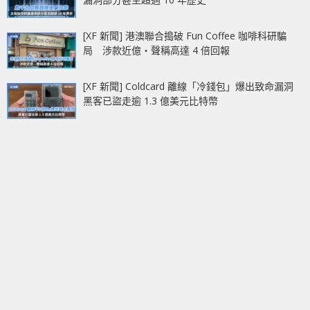
[XF 新聞] 港澳聯合搗破 Fun Coffee 咖啡科研騙
局 涉款近億‧聲稱高達 4 倍回報
[XF 新聞] Coldcard 離線「冷錢包」爆出致命漏洞
黑客已盜走逾 1.3 億美元比特幣