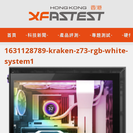
首頁
-科技新聞-
-產品評測-
-專題測試-
-硬
1631128789-kraken-z73-rgb-white-
system1