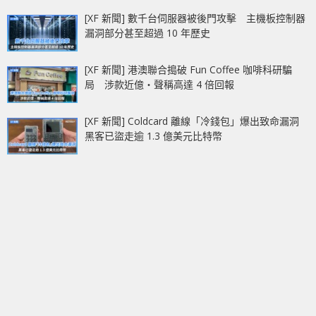
[XF 新聞] 數千台伺服器被後門攻擊 主機板控制器
漏洞部分甚至超過 10 年歷史
[XF 新聞] 港澳聯合搗破 Fun Coffee 咖啡科研騙
局 涉款近億‧聲稱高達 4 倍回報
[XF 新聞] Coldcard 離線「冷錢包」爆出致命漏洞
黑客已盜走逾 1.3 億美元比特幣