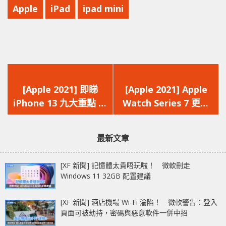
Apple
iPad
ipad mini
上
下
一
一
[Apple 2021] 即睇
[Apple 2021] Apple
篇
篇
iPhone 13 九大重點 瀏
Watch Series 7 更大
文
文
海縮小‧最大 1TB‧
熒幕 堅固耐用‧亮度提
章：
章：
120Hz 熒幕‧電影級影
升‧充電更快
最新文章
片拍攝
[XF 新聞] 記憶體太貴唔玩啦！ 微軟刪走
Windows 11 32GB 配置建議
[XF 新聞] 酒店機場 Wi-Fi 淪陷！ 微軟警告：登入
頁面可被劫持，密碼與惡意軟件一併中招