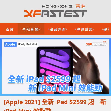
首頁
-科技新聞-
-產品評測-
-專題測試-
-硬
[Apple 2021] 全新 iPad $2599 起 新
iPad Mini 效能勁