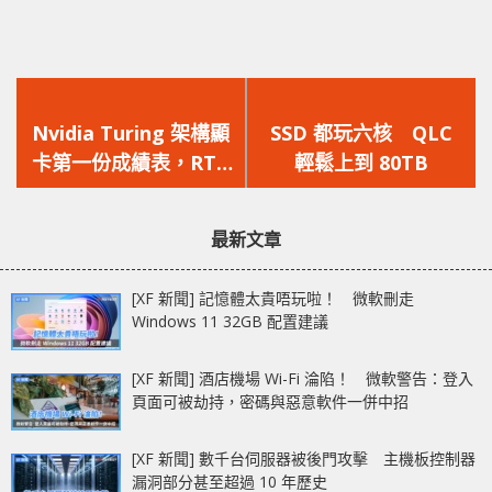
上
下
一
一
Nvidia Turing 架構顯
SSD 都玩六核 QLC
篇
篇
卡第一份成績表，RTX
輕鬆上到 80TB
文
文
2080性能略低於Titan
章：
章：
Xp
最新文章
[XF 新聞] 記憶體太貴唔玩啦！ 微軟刪走
Windows 11 32GB 配置建議
[XF 新聞] 酒店機場 Wi-Fi 淪陷！ 微軟警告：登入
頁面可被劫持，密碼與惡意軟件一併中招
[XF 新聞] 數千台伺服器被後門攻擊 主機板控制器
漏洞部分甚至超過 10 年歷史