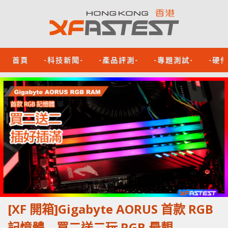
首頁
-科技新聞-
-產品評測-
-專題測試-
-硬
[XF 開箱]Gigabyte AORUS 首款 RGB
記憶體 買二送二玩 RGB 最靚