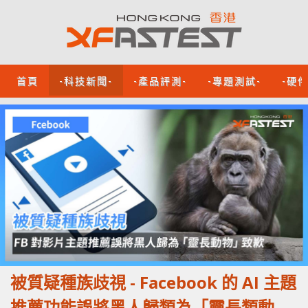
首頁
-科技新聞-
-產品評測-
-專題測試-
-硬
被質疑種族歧視 - Facebook 的 AI 主題
推薦功能誤將黑人歸類為「靈長類動