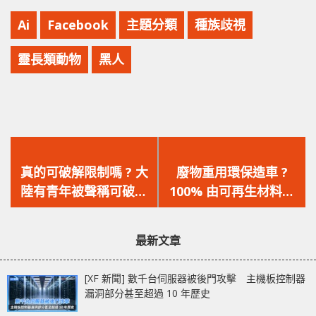
Ai
Facebook
主題分類
種族歧視
靈長類動物
黑人
上
下
一
一
真的可破解限制嗎 ? 大
廢物重用環保造車 ?
篇
篇
陸有青年被聲稱可破解
100% 由可再生材料製
文
文
防沉迷限制的騙子盜取
造的 BMW i Vision
章：
章：
金錢
Circular 概念車登場
最新文章
[XF 新聞] 數千台伺服器被後門攻擊 主機板控制器
漏洞部分甚至超過 10 年歷史