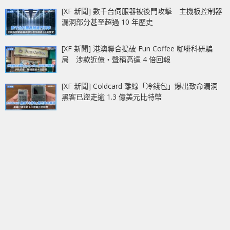
[XF 新聞] 數千台伺服器被後門攻擊 主機板控制器
漏洞部分甚至超過 10 年歷史
[XF 新聞] 港澳聯合搗破 Fun Coffee 咖啡科研騙
局 涉款近億‧聲稱高達 4 倍回報
[XF 新聞] Coldcard 離線「冷錢包」爆出致命漏洞
黑客已盜走逾 1.3 億美元比特幣