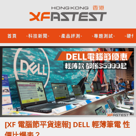
首頁
-科技新聞-
-產品評測-
-專題測試-
-硬
[XF 電腦節平貨速報] DELL 輕薄筆電 性
價比爆表？