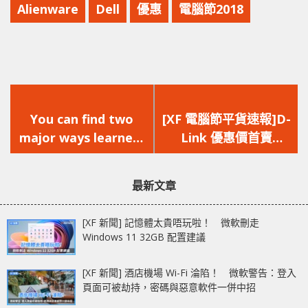
Alienware
Dell
優惠
電腦節2018
上
下
一
一
You can find two
[XF 電腦節平貨速報]D-
篇
篇
major ways learners
Link 優惠價首賣
文
文
may take to be able
COVR-2202 多款網絡
章：
章：
to acquire an
產品低至半價
最新文章
education.
[XF 新聞] 記憶體太貴唔玩啦！ 微軟刪走
Windows 11 32GB 配置建議
[XF 新聞] 酒店機場 Wi-Fi 淪陷！ 微軟警告：登入
頁面可被劫持，密碼與惡意軟件一併中招