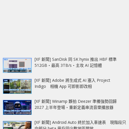
[XF 新聞] SanDisk 同 SK hynix 推出 HBF 標準
512GB‧最高 3TB/s‧主攻 AI 記憶體
[XF 新聞] Adobe 將生成式 AI 塞入 Project
Indigo 相機 App 可即影即改相
[XF 新聞] Winamp 夥拍 Deezer 準備強勢回歸
2027 上半年登場‧重新定義串流音樂播放器
[XF 新聞] Android Auto 終於加入車速表 現階段只
向部分 beta 用戶同少數地區開放