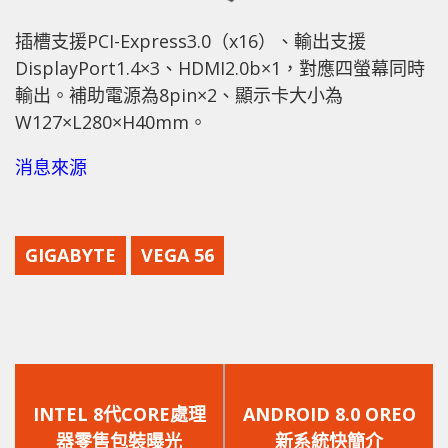
插槽支援PCI-Express3.0（x16）、輸出支援
DisplayPort1.4×3、HDMI2.0b×1，對應四螢幕同時
輸出。補助電源為8pin×2、顯示卡大小為
W127×L280×H40mm。
消息來源
GIGABYTE
VEGA 56
上
下
一
一
INTEL 8代CORE處理
ANDROID 8.0 OREO
篇
篇
器零售包裝曝光
新系統快簡介