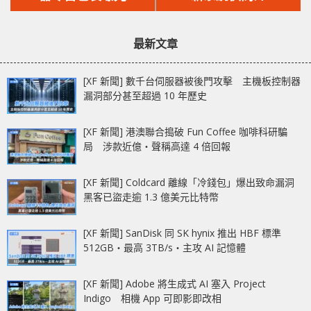
文
文
章：
章：
最新文章
[XF 新聞] 數千台伺服器被後門攻擊 主機板控制器
漏洞部分甚至超過 10 年歷史
[XF 新聞] 港澳聯合搗破 Fun Coffee 咖啡科研騙
局 涉款近億‧聲稱高達 4 倍回報
[XF 新聞] Coldcard 離線「冷錢包」爆出致命漏洞
黑客已盜走逾 1.3 億美元比特幣
[XF 新聞] SanDisk 同 SK hynix 推出 HBF 標準
512GB‧最高 3TB/s‧主攻 AI 記憶體
[XF 新聞] Adobe 將生成式 AI 塞入 Project
Indigo 相機 App 可即影即改相