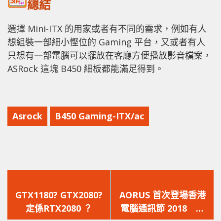
總結
選擇 Mini-ITX 的用家或者有不同的需求，例如有人
想組裝一部細小慳位的 Gaming 平台，又或者有人
只想有一部電腦可以擺放在客廳方便播放影音檔案，
ASRock 這塊 B450 細板都能滿足得到。
Asrock
B450 Gaming-ITX/ac
上
下
一
一
GTX1180? GTX2080?
AORUS 首次登場香港
篇
篇
定係RTX2080 ？
電腦通訊節 2018 帶
文
文