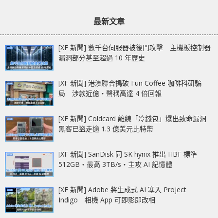
來極致電競遊戲體驗
章：
章：
最新文章
[XF 新聞] 數千台伺服器被後門攻擊 主機板控制器
漏洞部分甚至超過 10 年歷史
[XF 新聞] 港澳聯合搗破 Fun Coffee 咖啡科研騙
局 涉款近億‧聲稱高達 4 倍回報
[XF 新聞] Coldcard 離線「冷錢包」爆出致命漏洞
黑客已盜走逾 1.3 億美元比特幣
[XF 新聞] SanDisk 同 SK hynix 推出 HBF 標準
512GB‧最高 3TB/s‧主攻 AI 記憶體
[XF 新聞] Adobe 將生成式 AI 塞入 Project
Indigo 相機 App 可即影即改相