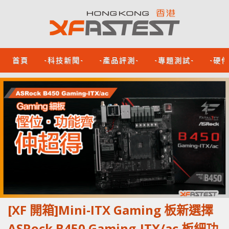
首頁
-科技新聞-
-產品評測-
-專題測試-
-硬
[XF 開箱]Mini-ITX Gaming 板新選擇
ASRock B450 Gaming-ITX/ac 板細功