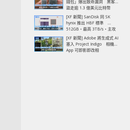
錢包」爆出致命漏洞 黑客已
盜走逾 1.3 億美元比特幣
[XF 新聞] SanDisk 同 SK
hynix 推出 HBF 標準
512GB‧最高 3TB/s‧主攻
AI 記憶體
[XF 新聞] Adobe 將生成式 AI
塞入 Project Indigo 相機
App 可即影即改相