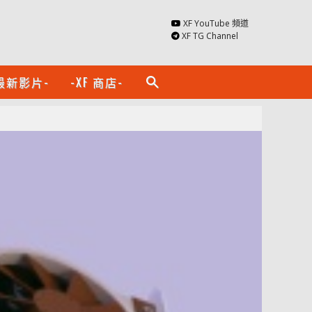
XF YouTube 頻道
XF TG Channel
最新影片-
-XF 商店-
search