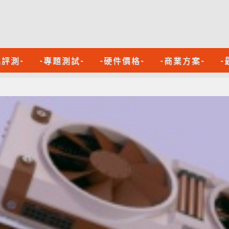
品評測-
-專題測試-
-硬件價格-
-商業方案-
-