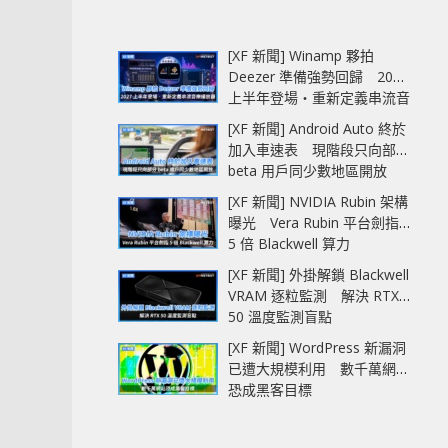
[XF 新聞] Winamp 夥拍
Deezer 準備強勢回歸 2027
上半年登場‧重新定義串流音
樂播放器
[XF 新聞] Android Auto 終於
加入車速表 現階段只向部分
beta 用戶同少數地區開放
[XF 新聞] NVIDIA Rubin 架構
曝光 Vera Rubin 平台劍指
5 倍 Blackwell 算力
[XF 新聞] 外掛解鎖 Blackwell
VRAM 逐粒監測 解決 RTX
50 溫度監測盲點
[XF 新聞] WordPress 新漏洞
已遭大規模利用 數千萬網站
恐成黑客目標