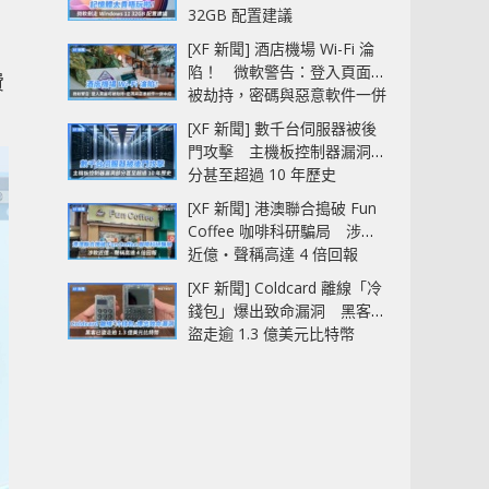
32GB 配置建議
[XF 新聞] 酒店機場 Wi-Fi 淪
陷！ 微軟警告：登入頁面可
費
被劫持，密碼與惡意軟件一併
中招
[XF 新聞] 數千台伺服器被後
門攻擊 主機板控制器漏洞部
分甚至超過 10 年歷史
[XF 新聞] 港澳聯合搗破 Fun
Coffee 咖啡科研騙局 涉款
近億‧聲稱高達 4 倍回報
[XF 新聞] Coldcard 離線「冷
錢包」爆出致命漏洞 黑客已
盜走逾 1.3 億美元比特幣