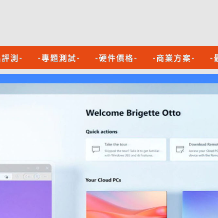
品評測-
-專題測試-
-硬件價格-
-商業方案-
-