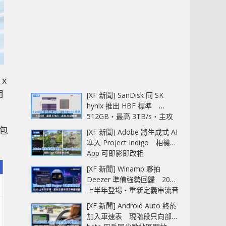
x
用
[XF 新聞] SanDisk 同 SK
hynix 推出 HBF 標準
512GB‧最高 3TB/s‧主攻
AI 記憶體
，包
[XF 新聞] Adobe 將生成式 AI
塞入 Project Indigo 相機
App 可即影即改相
[XF 新聞] Winamp 夥拍
Deezer 準備強勢回歸 2027
上半年登場‧重新定義串流音
樂播放器
[XF 新聞] Android Auto 終於
加入車速表 現階段只向部分