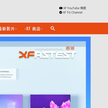
XF YouTube 頻道
XF TG Channel
最新影片-
-XF 商店-
search