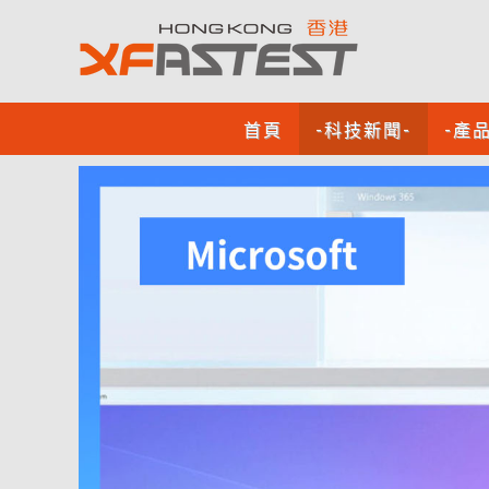
首頁
-科技新聞-
-產