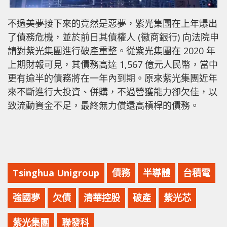
不過美夢接下來的竟然是惡夢，紫光集團在上年爆出
了債務危機，並於前日其債權人 (徽商銀行) 向法院申
請對紫光集團進行破產重整。從紫光集團在 2020 年
上期財報可見，其債務高達 1,567 億元人民幣，當中
更有逾半的債務將在一年內到期。原來紫光集團近年
來不斷進行大投資、併購，不過營獲能力卻欠佳，以
致流動資金不足，最終無力償還高槓桿的債務。
Tsinghua Unigroup
債務
半導體
台積電
強國夢
欠債
清華控股
破產
紫光芯
紫光集團
聯發科