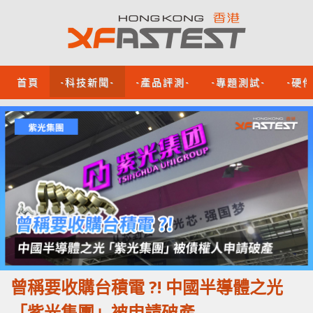
首頁
-科技新聞-
-產品評測-
-專題測試-
-硬
曾稱要收購台積電 ?! 中國半導體之光
「紫光集團」被申請破產