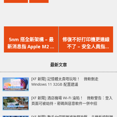
上
下
一
一
5nm 搭全新架構 – 最
修復不好打印機更連線
篇
篇
新消息指 Apple M2 晶
不了 – 安全人員指
文
文
片將會延至 2022 年中
Microsoft 針對
章：
章：
才會亮相
PrintNightmare 漏洞
最新文章
的修復無效
[XF 新聞] 記憶體太貴唔玩啦！ 微軟刪走
Windows 11 32GB 配置建議
[XF 新聞] 酒店機場 Wi-Fi 淪陷！ 微軟警告：登入
頁面可被劫持，密碼與惡意軟件一併中招
[XF 新聞] 數千台伺服器被後門攻擊 主機板控制器