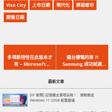
Vice City
上市日期
現代化
罪惡都市
開售日期
上
下
一
一
多項新特性在此版本才
逼台積電的車 ?!
篇
篇
有 – Microsoft
Samsung 成功試產
文
文
Windows 11 官方預覽
3nm GAA 晶片，邁出
章：
章：
版正式開放下載
重要一步
最新文章
[XF 新聞] 記憶體太貴唔玩啦！ 微軟刪走
Windows 11 32GB 配置建議