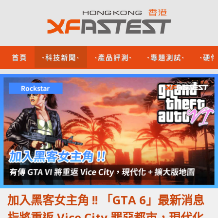
首頁
-科技新聞-
-產品評測-
-專題測試-
-硬
加入黑客女主角 !! 「GTA 6」最新消息
指將重返 Vice City 罪惡都市，現代化