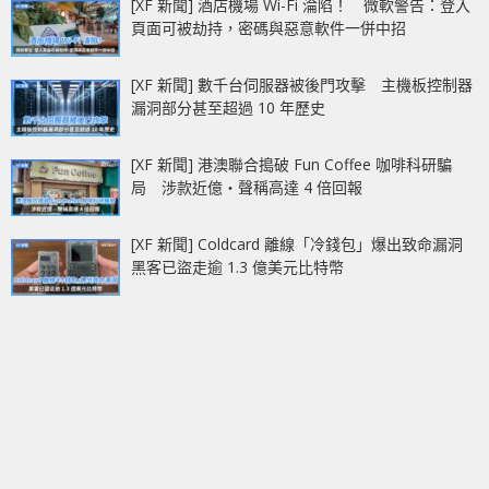
[XF 新聞] 酒店機場 Wi-Fi 淪陷！ 微軟警告：登入
頁面可被劫持，密碼與惡意軟件一併中招
[XF 新聞] 數千台伺服器被後門攻擊 主機板控制器
漏洞部分甚至超過 10 年歷史
[XF 新聞] 港澳聯合搗破 Fun Coffee 咖啡科研騙
局 涉款近億‧聲稱高達 4 倍回報
[XF 新聞] Coldcard 離線「冷錢包」爆出致命漏洞
黑客已盜走逾 1.3 億美元比特幣