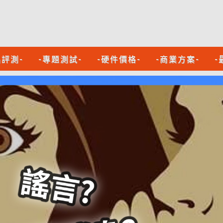
品評測-
-專題測試-
-硬件價格-
-商業方案-
-