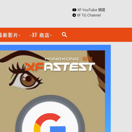
XF YouTube 頻道
XF TG Channel
最新影片-
-XF 商店-
search