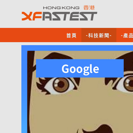
首頁
-科技新聞-
-產