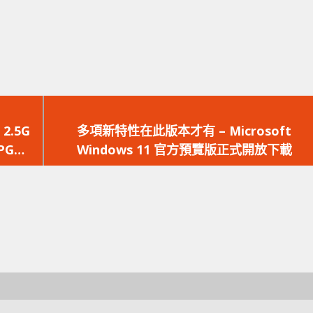
下
一
2.5G
多項新特性在此版本才有 – Microsoft
篇
PG
Windows 11 官方預覽版正式開放下載
文
章：