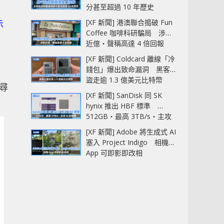
分甚至超過 10 年歷史
[XF 新聞] 港澳聯合搗破 Fun
示
Coffee 咖啡科研騙局 涉款
近億‧聲稱高達 4 倍回報
[XF 新聞] Coldcard 離線「冷
錢包」爆出致命漏洞 黑客已
。
盜走逾 1.3 億美元比特幣
尋
[XF 新聞] SanDisk 同 SK
hynix 推出 HBF 標準
512GB‧最高 3TB/s‧主攻
AI 記憶體
[XF 新聞] Adobe 將生成式 AI
塞入 Project Indigo 相機
App 可即影即改相