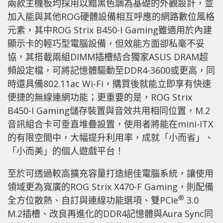
兩款主機板均採用以黯黑色調為基礎的外觀設計，並
加入能與其他ROG硬體設備相互呼應的網路數位風格
元素，其中ROG Strix B450-I Gaming雖適用於內建
顯示卡的輕巧型電腦設備，但效能方面卻私毫不妥
協，其搭載兩組DIMM插槽結合獨家ASUS DRAM超
頻設定檔，可將記憶體驅動至DDR4-3600或更高，同
時還具備802.11ac Wi-Fi，購買後就能立即享有快速
便捷的無線連網功能；更重要的是，ROG Strix
B450-I Gaming儲存裝置與音效共用相同位置，M.2
音訊組合卡可垂直堆疊設置，使用者將能在mini-ITX
的有限空間中，大幅提升利用率，成就「小而省」、
「小而美」的個人遊戲平台！
至於可透過較高擴充容量打造絕佳電腦系統，讓使用
領域更為寬廣的ROG Strix X470-F Gaming，則配備
®
全方位散熱、自訂與連線功能選項、雙PCIe
3.0
M.2插槽、改良再進化的DDR4記憶體與Aura Sync同