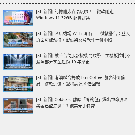
[XF 新聞] 記憶體太貴唔玩啦！ 微軟刪走
Windows 11 32GB 配置建議
[XF 新聞] 酒店機場 Wi-Fi 淪陷！ 微軟警告：登入
頁面可被劫持，密碼與惡意軟件一併中招
[XF 新聞] 數千台伺服器被後門攻擊 主機板控制器
漏洞部分甚至超過 10 年歷史
[XF 新聞] 港澳聯合搗破 Fun Coffee 咖啡科研騙
局 涉款近億‧聲稱高達 4 倍回報
[XF 新聞] Coldcard 離線「冷錢包」爆出致命漏洞
黑客已盜走逾 1.3 億美元比特幣