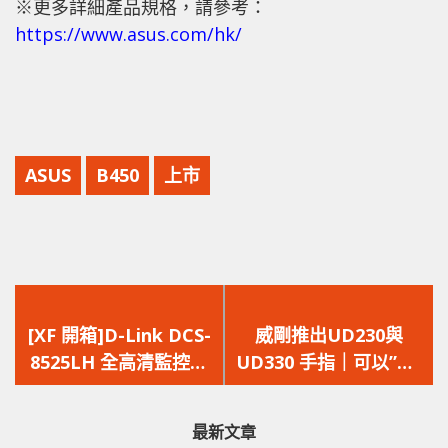
※更多詳細產品規格，請參考：
https://www.asus.com/hk/
ASUS
B450
上市
上
下
一
一
[XF 開箱]D-Link DCS-
威剛推出UD230與
篇
篇
8525LH 全高清監控
UD330 手指｜可以”摺”
文
文
上下左右旋轉一屋睇晒
埋嘅手指
章：
章：
最新文章