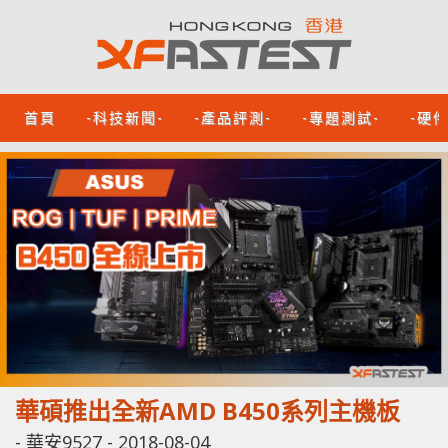
首頁
-科技新聞-
-產品評測-
-專題測試-
-硬
華碩推出全新AMD B450系列主機板
-
華安9527
-
2018-08-04