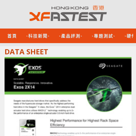
首頁
-科技新聞-
-產品評測-
-專題測試-
-硬
DATA SHEET