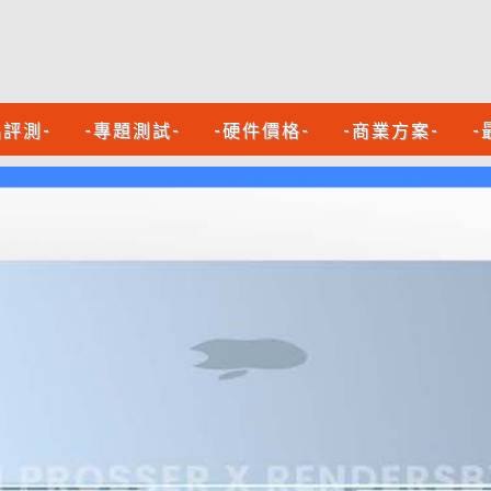
品評測-
-專題測試-
-硬件價格-
-商業方案-
-