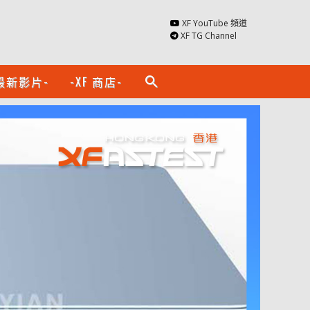
XF YouTube 頻道
XF TG Channel
最新影片-
-XF 商店-
search