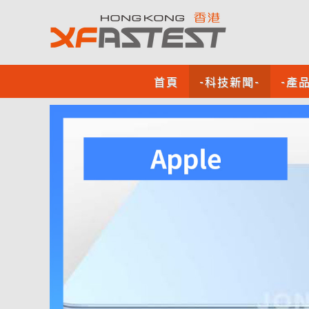
首頁
-科技新聞-
-產