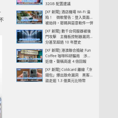
32GB 配置建議
[XF 新聞] 酒店機場 Wi-Fi 淪
r
陷！ 微軟警告：登入頁面可
不
被劫持，密碼與惡意軟件一併
中招
[XF 新聞] 數千台伺服器被後
門攻擊 主機板控制器漏洞部
分甚至超過 10 年歷史
[XF 新聞] 港澳聯合搗破 Fun
Coffee 咖啡科研騙局 涉款
近億‧聲稱高達 4 倍回報
[XF 新聞] Coldcard 離線「冷
錢包」爆出致命漏洞 黑客已
盜走逾 1.3 億美元比特幣