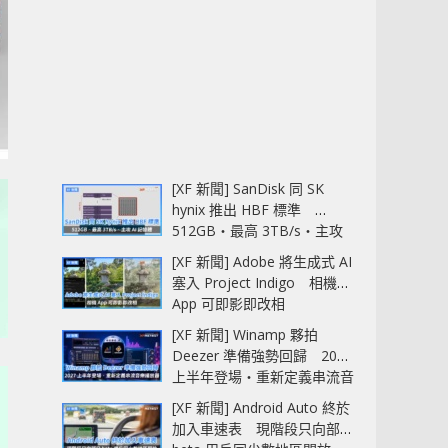
[XF 新聞] SanDisk 同 SK
hynix 推出 HBF 標準
512GB‧最高 3TB/s‧主攻
AI 記憶體
[XF 新聞] Adobe 將生成式 AI
塞入 Project Indigo 相機
App 可即影即改相
[XF 新聞] Winamp 夥拍
Deezer 準備強勢回歸 2027
上半年登場‧重新定義串流音
樂播放器
[XF 新聞] Android Auto 終於
加入車速表 現階段只向部分