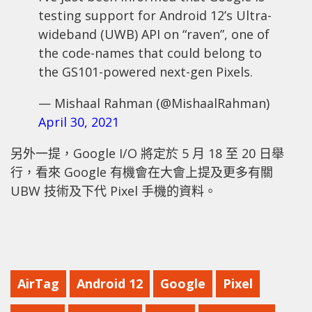
testing support for Android 12’s Ultra-
wideband (UWB) API on “raven”, one of
the code-names that could belong to
the GS101-powered next-gen Pixels.
— Mishaal Rahman (@MishaalRahman)
April 30, 2021
另外一提，Google I/O 將定於 5 月 18 至 20 日舉
行，看來 Google 有機會在大會上提及更多有關
UBW 技術及下代 Pixel 手機的資料。
AirTag
Android 12
Google
Pixel