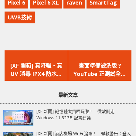
Pixel 6
Pixel 6 XL
raven
SmartTag
UWB技術
上
下
一
一
[XF 開箱] 真降噪‧真
畫面準備被洗版 ?
篇
篇
UV 消毒 IPX4 防水防
YouTube 正測試全新
文
文
汗‧4 種專屬 EQ LG
彈幕功能 Timed Beta
章：
章：
TONE Free FN7
最新文章
[XF 新聞] 記憶體太貴唔玩啦！ 微軟刪走
Windows 11 32GB 配置建議
[XF 新聞] 酒店機場 Wi-Fi 淪陷！ 微軟警告：登入