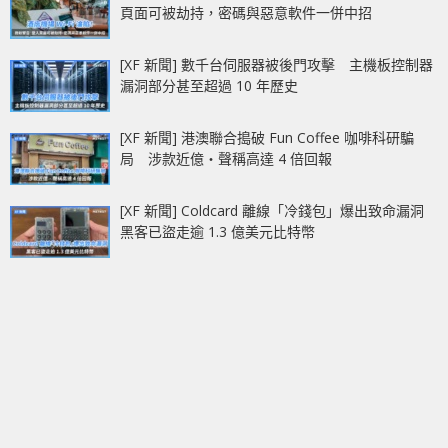
頁面可被劫持，密碼與惡意軟件一併中招
[XF 新聞] 數千台伺服器被後門攻擊 主機板控制器
漏洞部分甚至超過 10 年歷史
[XF 新聞] 港澳聯合搗破 Fun Coffee 咖啡科研騙
局 涉款近億‧聲稱高達 4 倍回報
[XF 新聞] Coldcard 離線「冷錢包」爆出致命漏洞
黑客已盜走逾 1.3 億美元比特幣