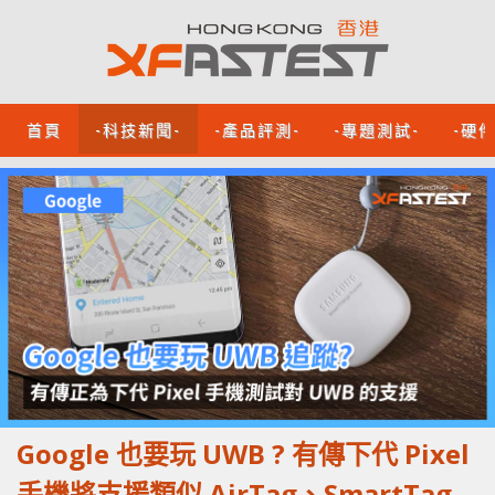
首頁
-科技新聞-
-產品評測-
-專題測試-
-硬
Google 也要玩 UWB ? 有傳下代 Pixel
手機將支援類似 AirTag、SmartTag