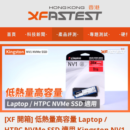
首頁
-科技新聞-
-產品評測-
-專題測試-
-硬
[XF 開箱] 低熱量高容量 Laptop /
HTPC NVMe SSD 適用 Kingston NV1