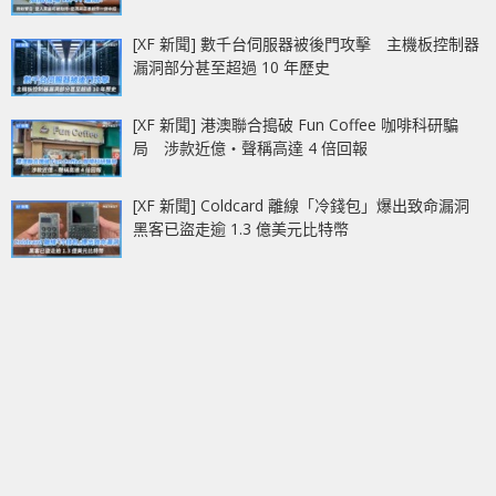
[XF 新聞] 數千台伺服器被後門攻擊 主機板控制器
漏洞部分甚至超過 10 年歷史
[XF 新聞] 港澳聯合搗破 Fun Coffee 咖啡科研騙
局 涉款近億‧聲稱高達 4 倍回報
[XF 新聞] Coldcard 離線「冷錢包」爆出致命漏洞
黑客已盜走逾 1.3 億美元比特幣