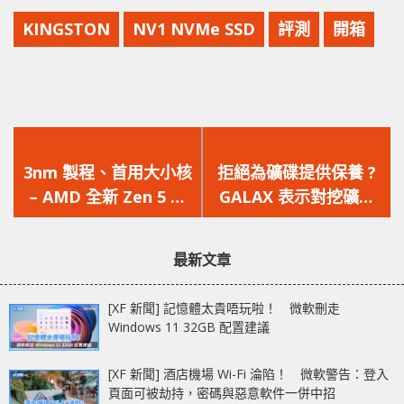
KINGSTON
NV1 NVMe SSD
評測
開箱
上
下
一
一
3nm 製程、首用大小核
拒絕為礦碟提供保養 ?
篇
篇
– AMD 全新 Zen 5 架
GALAX 表示對挖礦使
文
文
構細節曝光
用 SSD 產品有權拒保，
章：
章：
未來或更多廠商加入
最新文章
[XF 新聞] 記憶體太貴唔玩啦！ 微軟刪走
Windows 11 32GB 配置建議
[XF 新聞] 酒店機場 Wi-Fi 淪陷！ 微軟警告：登入
頁面可被劫持，密碼與惡意軟件一併中招