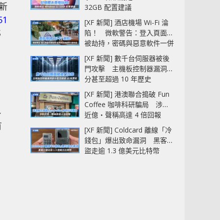
最新
32GB 配置建議
51
[XF 新聞] 酒店機場 Wi-Fi 淪
S
陷！ 微軟警告：登入頁面可
被劫持，密碼與惡意軟件一併
中招
[XF 新聞] 數千台伺服器被後
門攻擊 主機板控制器漏洞部
分甚至超過 10 年歷史
[XF 新聞] 港澳聯合搗破 Fun
Coffee 咖啡科研騙局 涉款
、
近億‧聲稱高達 4 倍回報
有
[XF 新聞] Coldcard 離線「冷
錢包」爆出致命漏洞 黑客已
盜走逾 1.3 億美元比特幣