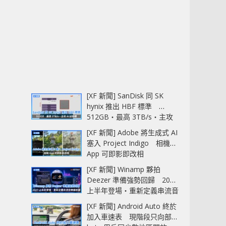
[XF 新聞] SanDisk 同 SK
hynix 推出 HBF 標準
512GB‧最高 3TB/s‧主攻
AI 記憶體
[XF 新聞] Adobe 將生成式 AI
塞入 Project Indigo 相機
App 可即影即改相
[XF 新聞] Winamp 夥拍
Deezer 準備強勢回歸 2027
上半年登場‧重新定義串流音
樂播放器
[XF 新聞] Android Auto 終於
加入車速表 現階段只向部分