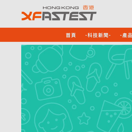
首頁
-科技新聞-
-產