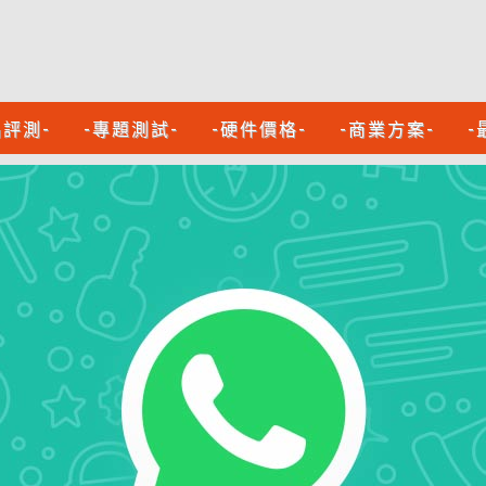
品評測-
-專題測試-
-硬件價格-
-商業方案-
-