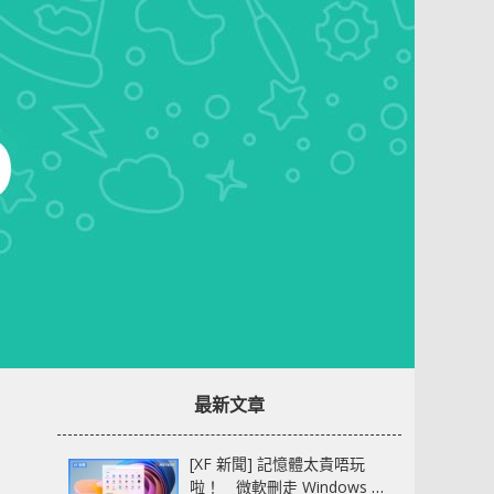
最新文章
[XF 新聞] 記憶體太貴唔玩
啦！ 微軟刪走 Windows 11