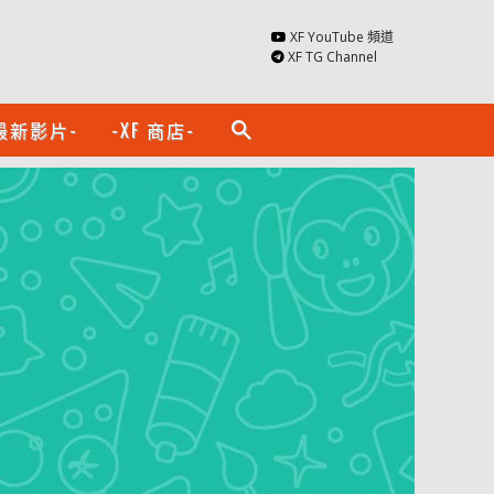
XF YouTube 頻道
XF TG Channel
最新影片-
-XF 商店-
search