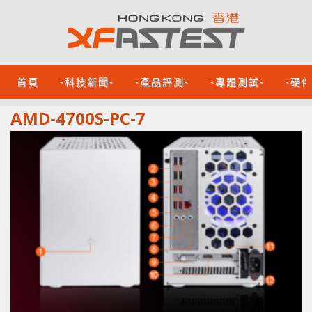
首頁
-科技新聞-
-產品評測-
-專題測試-
-硬
AMD-4700S-PC-7