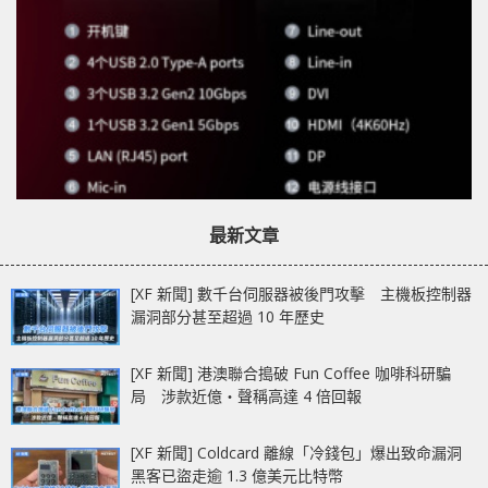
最新文章
[XF 新聞] 數千台伺服器被後門攻擊 主機板控制器
漏洞部分甚至超過 10 年歷史
[XF 新聞] 港澳聯合搗破 Fun Coffee 咖啡科研騙
局 涉款近億‧聲稱高達 4 倍回報
[XF 新聞] Coldcard 離線「冷錢包」爆出致命漏洞
黑客已盜走逾 1.3 億美元比特幣