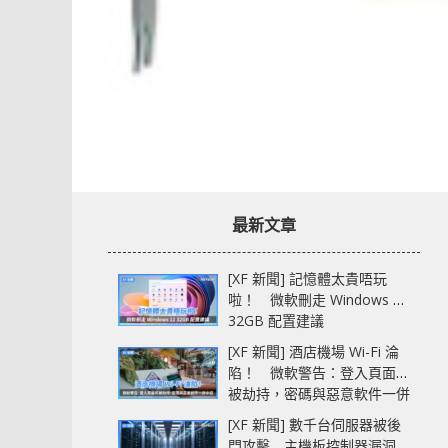
最新文章
[XF 新聞] 記憶體太貴唔玩
啦！ 微軟刪走 Windows 11
32GB 配置建議
[XF 新聞] 酒店機場 Wi-Fi 淪
陷！ 微軟警告：登入頁面可
被劫持，密碼與惡意軟件一併
中招
[XF 新聞] 數千台伺服器被後
門攻擊 主機板控制器漏洞部