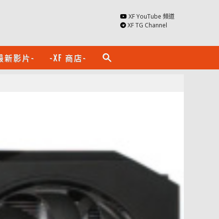
XF YouTube 頻道
XF TG Channel
最新影片-
-XF 商店-
search