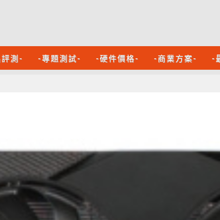
品評測-
-專題測試-
-硬件價格-
-商業方案-
-