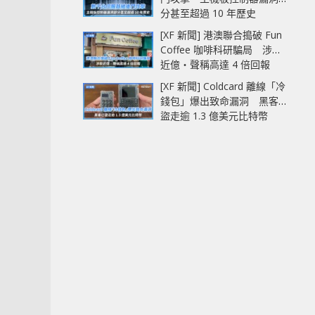
分甚至超過 10 年歷史
[XF 新聞] 港澳聯合搗破 Fun
Coffee 咖啡科研騙局 涉款
近億‧聲稱高達 4 倍回報
[XF 新聞] Coldcard 離線「冷
錢包」爆出致命漏洞 黑客已
盜走逾 1.3 億美元比特幣