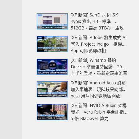
[XF 新聞] SanDisk 同 SK
hynix 推出 HBF 標準
512GB‧最高 3TB/s‧主攻
AI 記憶體
[XF 新聞] Adobe 將生成式 AI
塞入 Project Indigo 相機
App 可即影即改相
[XF 新聞] Winamp 夥拍
Deezer 準備強勢回歸 2027
上半年登場‧重新定義串流音
樂播放器
[XF 新聞] Android Auto 終於
加入車速表 現階段只向部分
beta 用戶同少數地區開放
[XF 新聞] NVIDIA Rubin 架構
曝光 Vera Rubin 平台劍指
5 倍 Blackwell 算力