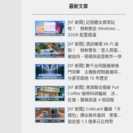
最新文章
[XF 新聞] 記憶體太貴唔玩
啦！ 微軟刪走 Windows 11
32GB 配置建議
[XF 新聞] 酒店機場 Wi-Fi 淪
陷！ 微軟警告：登入頁面可
被劫持，密碼與惡意軟件一併
中招
[XF 新聞] 數千台伺服器被後
門攻擊 主機板控制器漏洞部
分甚至超過 10 年歷史
[XF 新聞] 港澳聯合搗破 Fun
Coffee 咖啡科研騙局 涉款
近億‧聲稱高達 4 倍回報
[XF 新聞] Coldcard 離線「冷
錢包」爆出致命漏洞 黑客已
盜走逾 1.3 億美元比特幣