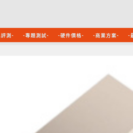
品評測-
-專題測試-
-硬件價格-
-商業方案-
-