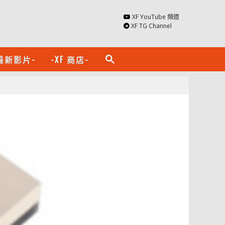
XF YouTube 頻道
XF TG Channel
最新影片-
-XF 商店-
search