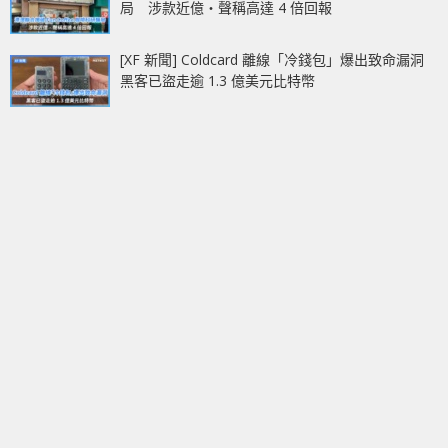
局 涉款近億‧聲稱高達 4 倍回報
[XF 新聞] Coldcard 離線「冷錢包」爆出致命漏洞
黑客已盜走逾 1.3 億美元比特幣