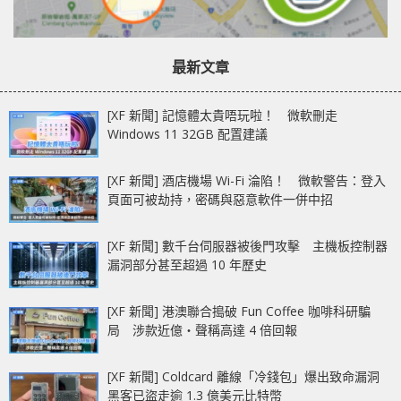
最新文章
[XF 新聞] 記憶體太貴唔玩啦！ 微軟刪走
Windows 11 32GB 配置建議
[XF 新聞] 酒店機場 Wi-Fi 淪陷！ 微軟警告：登入
頁面可被劫持，密碼與惡意軟件一併中招
[XF 新聞] 數千台伺服器被後門攻擊 主機板控制器
漏洞部分甚至超過 10 年歷史
[XF 新聞] 港澳聯合搗破 Fun Coffee 咖啡科研騙
局 涉款近億‧聲稱高達 4 倍回報
[XF 新聞] Coldcard 離線「冷錢包」爆出致命漏洞
黑客已盜走逾 1.3 億美元比特幣