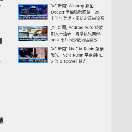
[XF 新聞] Winamp 夥拍
會
Deezer 準備強勢回歸 2027
上半年登場‧重新定義串流音
樂播放器
[XF 新聞] Android Auto 終於
出
加入車速表 現階段只向部分
續
beta 用戶同少數地區開放
[XF 新聞] NVIDIA Rubin 架構
曝光 Vera Rubin 平台劍指
以
5 倍 Blackwell 算力
遠