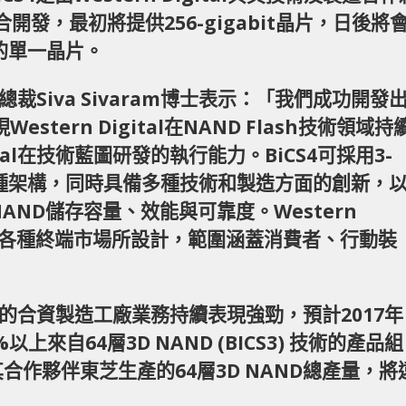
n) 聯合開發，最初將提供256-gigabit晶片，日後將
t的單一晶片。
行副總裁Siva Sivaram博士表示：「我們成功開發
stern Digital在NAND Flash技術領域持
ital在技術藍圖研發的執行能力。BiCS4可採用3-
er-cell兩種架構，同時具備多種技術和製造方面的創新，
AND儲存容量、效能與可靠度。Western
合是專為各種終端市場所設計，範圍涵蓋消費者、行動裝
位於日本的合資製造工廠業務持續表現強勁，預計2017年
上來自64層3D NAND (BICS3) 技術的產品組
al與其合作夥伴東芝生產的64層3D NAND總產量，將