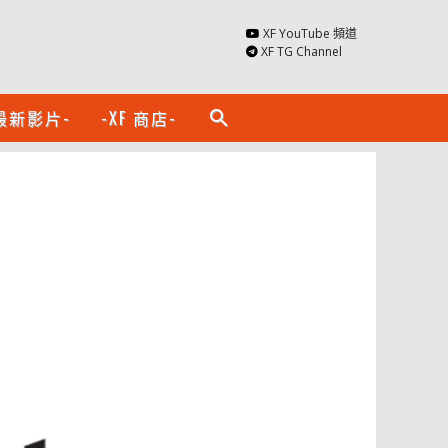
XF YouTube 頻道
XF TG Channel
最新影片-
-XF 商店-
search