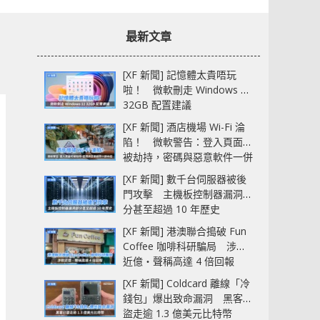
最新文章
[XF 新聞] 記憶體太貴唔玩
啦！ 微軟刪走 Windows 11
32GB 配置建議
[XF 新聞] 酒店機場 Wi-Fi 淪
陷！ 微軟警告：登入頁面可
被劫持，密碼與惡意軟件一併
中招
[XF 新聞] 數千台伺服器被後
門攻擊 主機板控制器漏洞部
分甚至超過 10 年歷史
[XF 新聞] 港澳聯合搗破 Fun
Coffee 咖啡科研騙局 涉款
近億‧聲稱高達 4 倍回報
[XF 新聞] Coldcard 離線「冷
錢包」爆出致命漏洞 黑客已
盜走逾 1.3 億美元比特幣