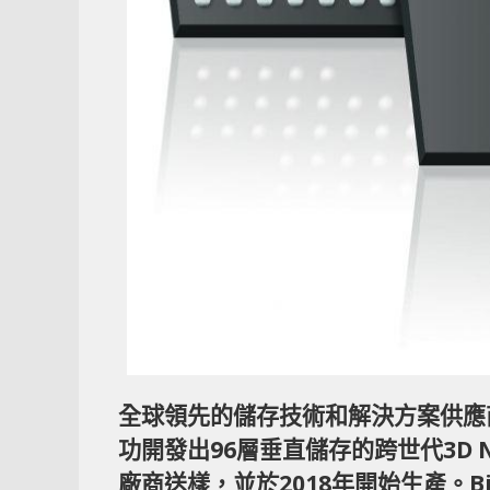
全球領先的儲存技術和解決方案供應商West
功開發出96層垂直儲存的跨世代3D N
廠商送樣，並於2018年開始生產。BiC