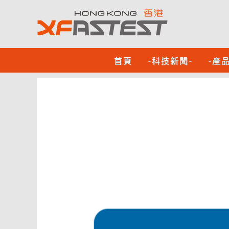
首頁
-科技新聞-
-產