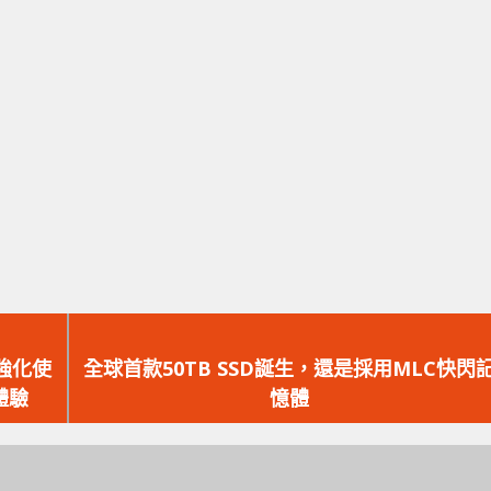
下
一
，強化使
全球首款50TB SSD誕生，還是採用MLC快閃
篇
體驗
憶體
文
章：