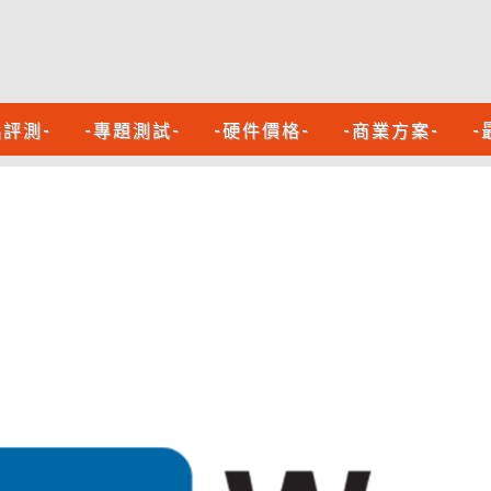
品評測-
-專題測試-
-硬件價格-
-商業方案-
-