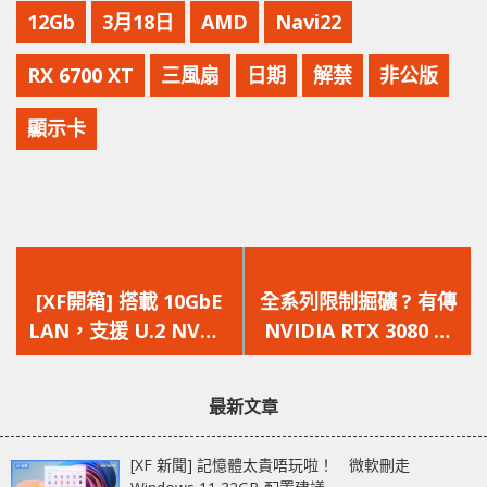
12Gb
3月18日
AMD
Navi22
RX 6700 XT
三風扇
日期
解禁
非公版
顯示卡
上
下
一
一
[XF開箱] 搭載 10GbE
全系列限制掘礦 ? 有傳
篇
篇
LAN，支援 U.2 NVMe
NVIDIA RTX 3080 Ti
文
文
SSD，QNAP TS-
將重新上馬
章：
章：
h973AX 9-Bay NAS 實
最新文章
測
[XF 新聞] 記憶體太貴唔玩啦！ 微軟刪走