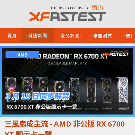
首頁
-科技新聞-
-產品評測-
-專題測試-
-硬
三風扇成主流 - AMD 非公版 RX 6700
XT 顯示卡一覽