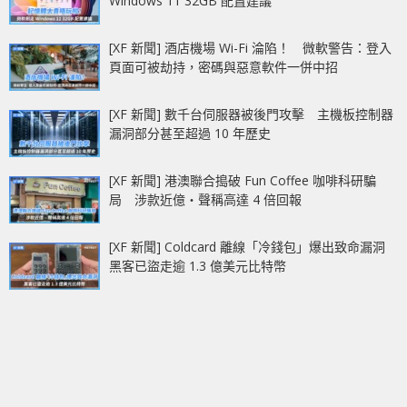
Windows 11 32GB 配置建議
[XF 新聞] 酒店機場 Wi-Fi 淪陷！ 微軟警告：登入
頁面可被劫持，密碼與惡意軟件一併中招
[XF 新聞] 數千台伺服器被後門攻擊 主機板控制器
漏洞部分甚至超過 10 年歷史
[XF 新聞] 港澳聯合搗破 Fun Coffee 咖啡科研騙
局 涉款近億‧聲稱高達 4 倍回報
[XF 新聞] Coldcard 離線「冷錢包」爆出致命漏洞
黑客已盜走逾 1.3 億美元比特幣