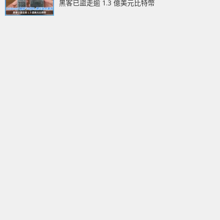
黑客已盜走逾 1.3 億美元比特幣