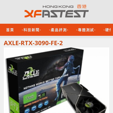
首頁
-科技新聞-
-產品評測-
-專題測試-
-硬
AXLE-RTX-3090-FE-2