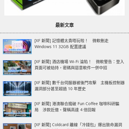
最新文章
[XF 新聞] 記憶體太貴唔玩啦！ 微軟刪走
Windows 11 32GB 配置建議
[XF 新聞] 酒店機場 Wi-Fi 淪陷！ 微軟警告：登入
頁面可被劫持，密碼與惡意軟件一併中招
[XF 新聞] 數千台伺服器被後門攻擊 主機板控制器
漏洞部分甚至超過 10 年歷史
[XF 新聞] 港澳聯合搗破 Fun Coffee 咖啡科研騙
局 涉款近億‧聲稱高達 4 倍回報
[XF 新聞] Coldcard 離線「冷錢包」爆出致命漏洞