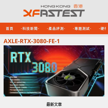
首頁
-科技新聞-
-產品評測-
-專題測試-
-硬
AXLE-RTX-3080-FE-1
最新文章