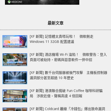
最新文章
[XF 新聞] 記憶體太貴唔玩啦！ 微軟刪走
Windows 11 32GB 配置建議
[XF 新聞] 酒店機場 Wi-Fi 淪陷！ 微軟警告：登入
頁面可被劫持，密碼與惡意軟件一併中招
[XF 新聞] 數千台伺服器被後門攻擊 主機板控制器
漏洞部分甚至超過 10 年歷史
[XF 新聞] 港澳聯合搗破 Fun Coffee 咖啡科研騙
局 涉款近億‧聲稱高達 4 倍回報
[XF 新聞] Coldcard 離線「冷錢包」爆出致命漏洞