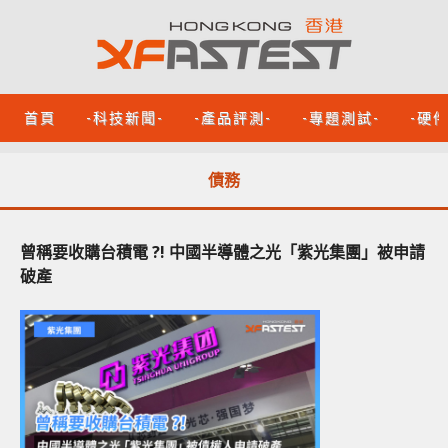
首頁
-科技新聞-
-產品評測-
-專題測試-
-硬
債務
曾稱要收購台積電 ?! 中國半導體之光「紫光集團」被申請
破產