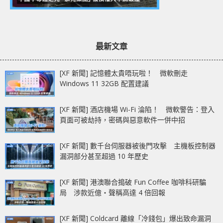
最新文章
[XF 新聞] 記憶體太貴唔玩啦！ 微軟刪走
Windows 11 32GB 配置建議
[XF 新聞] 酒店機場 Wi-Fi 淪陷！ 微軟警告：登入
頁面可被劫持，密碼與惡意軟件一併中招
[XF 新聞] 數千台伺服器被後門攻擊 主機板控制器
漏洞部分甚至超過 10 年歷史
[XF 新聞] 港澳聯合搗破 Fun Coffee 咖啡科研騙
局 涉款近億‧聲稱高達 4 倍回報
[XF 新聞] Coldcard 離線「冷錢包」爆出致命漏洞