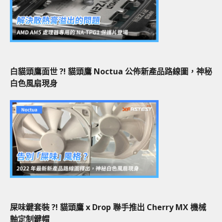
白貓頭鷹面世 ?! 貓頭鷹 Noctua 公佈新產品路線圖，神秘
白色風扇現身
屎味鍵套裝 ?! 貓頭鷹 x Drop 聯手推出 Cherry MX 機械
軸定制鍵帽