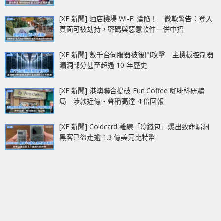
[XF 新聞] 酒店機場 Wi-Fi 淪陷！ 微軟警告：登入
頁面可被劫持，密碼與惡意軟件一併中招
[XF 新聞] 數千台伺服器被後門攻擊 主機板控制器
漏洞部分甚至超過 10 年歷史
[XF 新聞] 港澳聯合搗破 Fun Coffee 咖啡科研騙
局 涉款近億‧聲稱高達 4 倍回報
[XF 新聞] Coldcard 離線「冷錢包」爆出致命漏洞
黑客已盜走逾 1.3 億美元比特幣