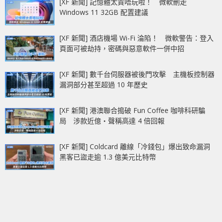
[XF 新聞] 記憶體太貴唔玩啦！ 微軟刪走
Windows 11 32GB 配置建議
[XF 新聞] 酒店機場 Wi-Fi 淪陷！ 微軟警告：登入
頁面可被劫持，密碼與惡意軟件一併中招
[XF 新聞] 數千台伺服器被後門攻擊 主機板控制器
漏洞部分甚至超過 10 年歷史
[XF 新聞] 港澳聯合搗破 Fun Coffee 咖啡科研騙
局 涉款近億‧聲稱高達 4 倍回報
[XF 新聞] Coldcard 離線「冷錢包」爆出致命漏洞
黑客已盜走逾 1.3 億美元比特幣