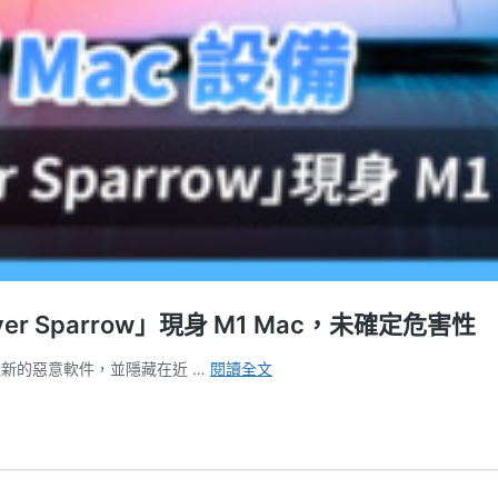
ver Sparrow」現身 M1 Mac，未確定危害性
近
現了一款新的惡意軟件，並隱藏在近 …
閱讀全文
3
萬
部
Mac
設